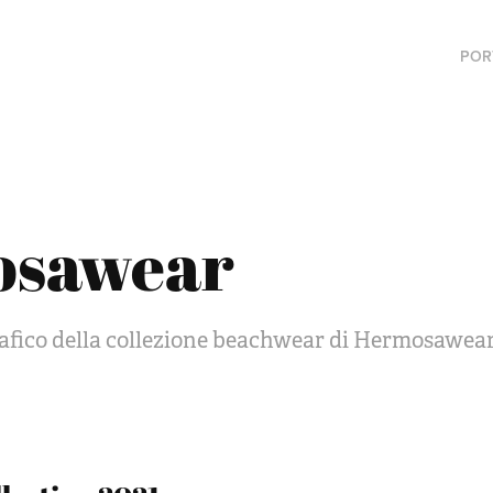
POR
osawear
afico della collezione beachwear di Hermosawear